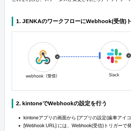
1. JENKAのワークフローにWebhook(受
2. kintoneでWebhookの設定を行う
kintoneアプリの画面から [アプリの設定(歯車アイコン)]
[Webhook URL] には、Webhook(受信)トリガ