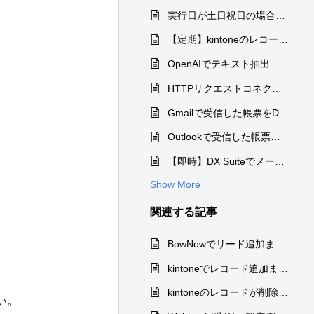
実行日が土日祝日の場合、翌営業日に処理を行う方法について
【定期】kintoneのレコード検索結果をチャット/メール通知する（日付整形・リスト結合）
OpenAIでテキスト抽出を行ってJENKAの変数として取り扱う
HTTPリクエストコネクタによるファイルのダウンロードとアップロード
Gmailで受信した帳票をDX Suiteへアップロード
Outlookで受信した帳票をDX Suiteへアップロード
【即時】DX Suiteでメール添付ファイルをデータ化
Show More
関連する
記事
BowNowでリード追加または更新されたら、kintoneのレコードが追加または更新される。
kintoneでレコード追加または更新したら、BowNowのリードが追加または更新される
kintoneのレコードが削除されたらスプレッドシートで対応する行を削除する
さい。