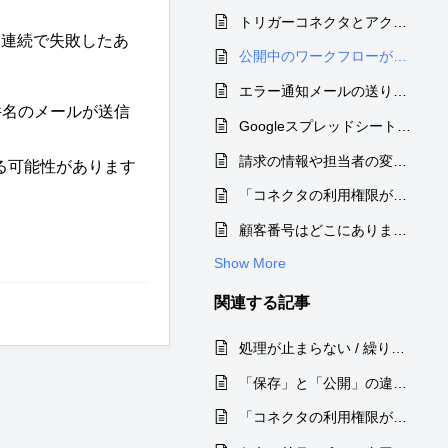
トリガーコネクタとアクションコネクタの違い
回連続で失敗したあ
公開中のワークフローが勝手に停止しました
エラー通知メールの送り先を追加・変更したい
件名のメールが送信
Googleスプレッドシートで作成した見積もり等の帳票で、値を入れ替えてPDFでダウンロードするための設定
請求の情報や担当者の変更が発生した場合は、どのようにしたらよいでしょうか？
る可能性があります
「コネクタの利用権限がありません」や「コネクタ使用権限がありません」というエラーが表示される
顧客番号はどこにありますか
Show More
関連する
記事
処理が止まらない / 繰り返し処理が停止しない / 無限ループしてしまう
「保存」と「公開」の違いについて
「コネクタの利用権限がありません」や「コネクタ使用権限がありません」というエラーが表示される