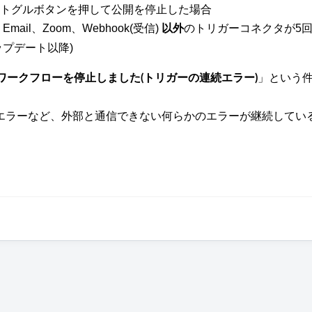
トグルボタンを押して公開を停止した場合
il、Zoom、Webhook(受信)
のトリガーコネクタが5
以外
アップデート以降)
」という
】ワークフローを停止しました(トリガーの連続エラー)
エラーなど、外部と通信できない何らかのエラーが継続してい